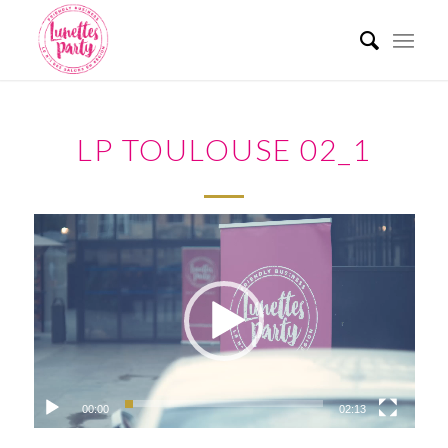
LP TOULOUSE 02_1
00:00
02:13