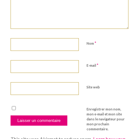
*
Nom
*
E-mail
Site web
Enregistrer mon nom,
mon e-mail et mon site
dans le navigateur pour
mon prochain
commentaire.
This site uses Akismet to reduce spam.
Learn how your